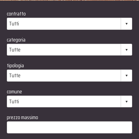
sta situazione...
contratto
categoria
tipologia
comune
prezzo massimo