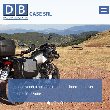
Tog
ma molto probabilmente in questa... si!
ndo vendi o compri casa probabilmente non sei