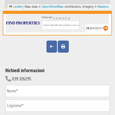
language:
it
es
en
ro
fr
ru
FIND PROPERTIES
Richiedi informazioni
039 326295