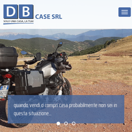
Tog
ma molto probabilmente in questa... si!
ndo vendi o compri casa probabilmente non sei