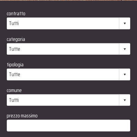
sta situazione...
contratto
categoria
tipologia
comune
prezzo massimo